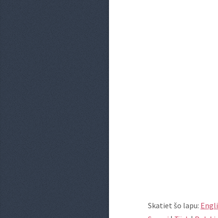
Skatiet šo lapu:
Engl