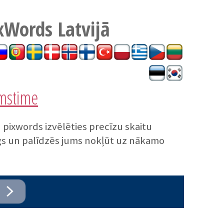
ixWords
Latvijā
amstime
u pixwords izvēlēties precīzu skaitu
teigs un palīdzēs jums nokļūt uz nākamo