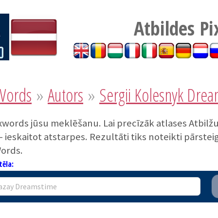
Atbildes P
xWords
»
Autors
»
Sergii Kolesnyk Dre
pixwords jūsu meklēšanu. Lai precīzāk atlases Atbilž
 - ieskaitot atstarpes. Rezultāti tiks noteikti pārs
Words.
tēla: