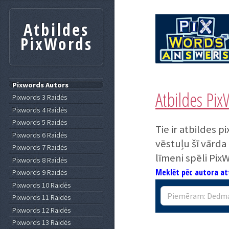
Atbildes
PixWords
Pixwords Autors
Atbildes Pi
Pixwords 3 Raidės
Pixwords 4 Raidės
Pixwords 5 Raidės
Tie ir atbildes 
Pixwords 6 Raidės
vēstuļu šī vārda
Pixwords 7 Raidės
līmeni spēli Pix
Pixwords 8 Raidės
Meklēt pēc autora at
Pixwords 9 Raidės
Pixwords 10 Raidės
Pixwords 11 Raidės
Pixwords 12 Raidės
Pixwords 13 Raidės