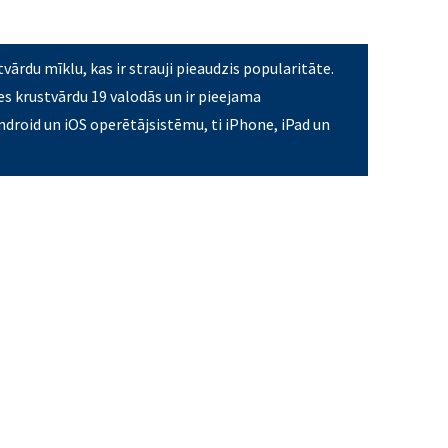
tvārdu mīklu, kas ir strauji pieaudzis popularitāte.
es krustvārdu 19 valodās un ir pieejama
droid un iOS operētājsistēmu, ti iPhone, iPad un