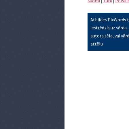
Suomi
|
Türk
|
Polski
Atbildes PixWords ti
iestrēdzis uz vārda.
autora tēla, vai vār
attēlu.