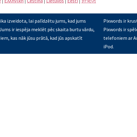
e
|
Eλληνική
|
Čeština
|
Lietuvos
|
Eesti
|
한국어
ka izveidota, lai palīdzētu jums, kad jums
Pixwords ir krus
 Jums ir iespēja meklēt pēc skaita burtu vārdu,
Pixwords ir spēl
diem, kas nāk jūsu prātā, kad jūs apskatīt
telefoniem ar An
iPod.