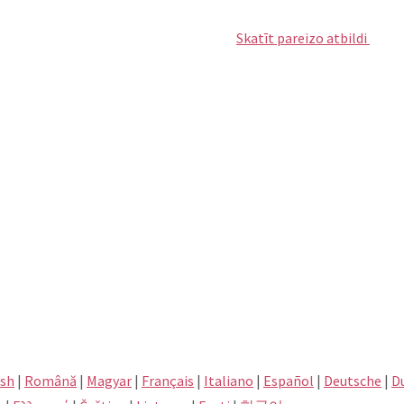
Skatīt pareizo atbildi
ish
|
Română
|
Magyar
|
Français
|
Italiano
|
Español
|
Deutsche
|
D