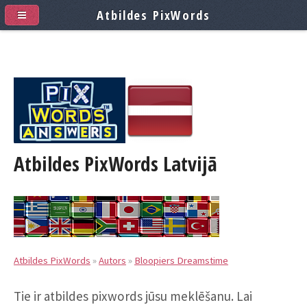
Atbildes PixWords
Atbildes PixWords
Latvijā
Atbildes PixWords
»
Autors
»
Bloopiers Dreamstime
Tie ir atbildes pixwords jūsu meklēšanu. Lai