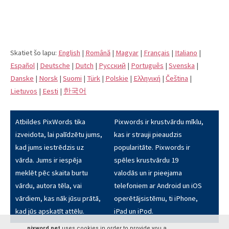
Skatiet šo lapu:
English
|
Română
|
Magyar
|
Français
|
Italiano
|
Español
|
Deutsche
|
Dutch
|
Pусский
|
Português
|
Svenska
|
Danske
|
Norsk
|
Suomi
|
Türk
|
Polskie
|
Eλληνική
|
Čeština
|
Lietuvos
|
Eesti
|
한국어
Atbildes PixWords tika
Pixwords ir krustvārdu mīklu,
izveidota, lai palīdzētu jums,
kas ir strauji pieaudzis
kad jums iestrēdzis uz
popularitāte. Pixwords ir
vārda. Jums ir iespēja
spēles krustvārdu 19
meklēt pēc skaita burtu
valodās un ir pieejama
vārdu, autora tēla, vai
telefoniem ar Android un iOS
vārdiem, kas nāk jūsu prātā,
operētājsistēmu, ti iPhone,
kad jūs apskatīt attēlu.
iPad un iPod.
pixword.net
uses cookies in order to provide you a