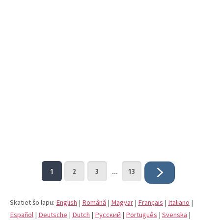
1
2
3
...
13
Skatiet šo lapu:
English
|
Română
|
Magyar
|
Français
|
Italiano
|
Español
|
Deutsche
|
Dutch
|
Pусский
|
Português
|
Svenska
|