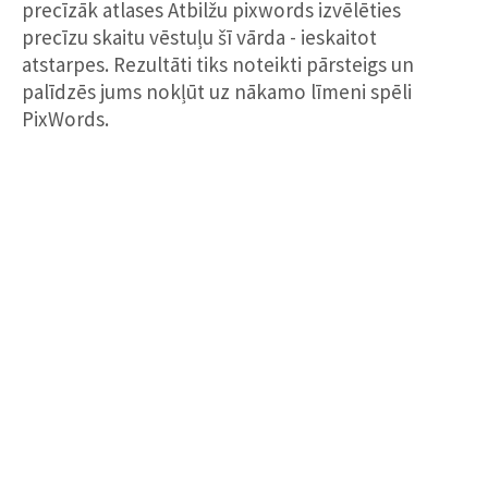
precīzāk atlases Atbilžu pixwords izvēlēties
precīzu skaitu vēstuļu šī vārda - ieskaitot
atstarpes. Rezultāti tiks noteikti pārsteigs un
palīdzēs jums nokļūt uz nākamo līmeni spēli
PixWords.