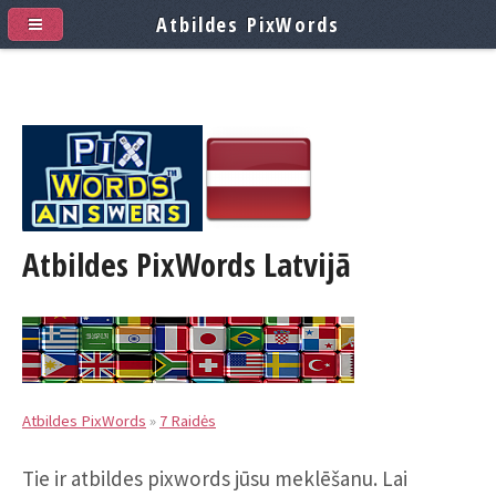
Atbildes PixWords
Atbildes PixWords
Latvijā
Atbildes PixWords
»
7 Raidės
Tie ir atbildes pixwords jūsu meklēšanu. Lai